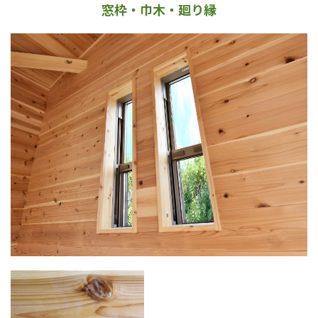
窓枠・巾木・廻り縁